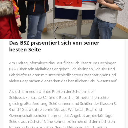
Das BSZ präsentiert sich von seiner
besten Seite
Am Freitag informierte das Berufliche Schulzentrum Hechingen
(BSZ) über sein vielfältiges Angebot. Schülerinnen, Schüler und
Lehrkräfte zeigten mit unterschiedlichsten Präsentationen und
vielen Gesprächen die Stärken des beruflichen Schulwesens auf.
Als sich um neun Uhr die Pforten der Schule in der
Schlossackerstraße 82 für die Besucher öffneten, herrschte
gleich großer Andrang. Schülerinnen und Schüler der Klassen 8,
9 und 10 sowie ihre Lehrkräfte aus Werkreal-, Real- und
Gemeinschaftsschulen nahmen das Angebot an, die künftige
Schule aus nächster Nähe kennen zu lernen und den nächsten
Karriereschritt einzuleiten. Gegen Mittag und Nachmittag