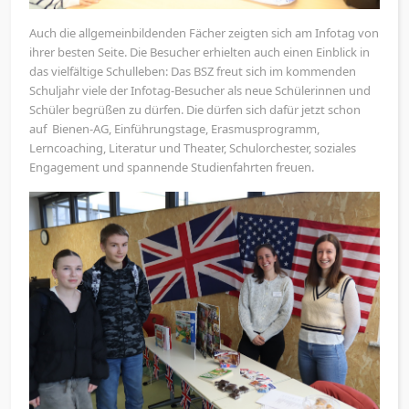
Auch die allgemeinbildenden Fächer zeigten sich am Infotag von
ihrer besten Seite. Die Besucher erhielten auch einen Einblick in
das vielfältige Schulleben: Das BSZ freut sich im kommenden
Schuljahr viele der Infotag-Besucher als neue Schülerinnen und
Schüler begrüßen zu dürfen. Die dürfen sich dafür jetzt schon
auf Bienen-AG, Einführungstage, Erasmusprogramm,
Lerncoaching, Literatur und Theater, Schulorchester, soziales
Engagement und spannende Studienfahrten freuen.