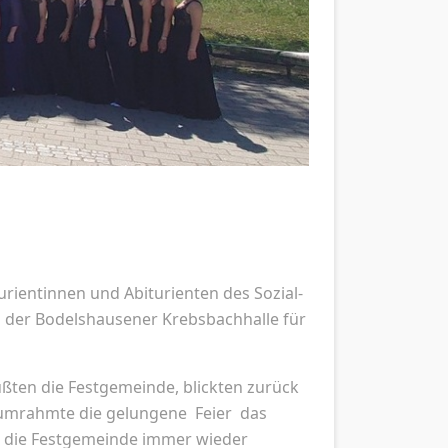
rientinnen und Abiturienten des Sozial-
der Bodelshausener Krebsbachhalle für
ßten die Festgemeinde, blickten zurück
h umrahmte die gelungene Feier das
en die Festgemeinde immer wieder