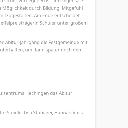
nn sicher vorgegeben ist. Im Gegensatz
e Möglichkeit durch Bildung, Mitgefühl
mitzugestalten. Am Ende entscheidet
heffelpreisträgerin Schuler unter großem
6er-Abitur-Jahrgang die Festgemeinde mit
unterhalten, um dann später noch den
hulzentrums Hechingen das Abitur
tte Steidle, Lisa Stobitzer, Hannah Voss