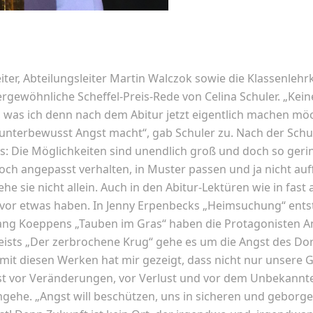
ter, Abteilungsleiter Martin Walczok sowie die Klassenlehr
ergewöhnliche Scheffel-Preis-Rede von Celina Schuler. „Kei
, was ich denn nach dem Abitur jetzt eigentlich machen möc
unterbewusst Angst macht“, gab Schuler zu. Nach der Schul
: Die Möglichkeiten sind unendlich groß und doch so gerin
h angepasst verhalten, in Muster passen und ja nicht auffal
he sie nicht allein. Auch in den Abitur-Lektüren wie in fast
t vor etwas haben. In Jenny Erpenbecks „Heimsuchung“ ents
fgang Koeppens „Tauben im Gras“ haben die Protagonisten A
leists „Der zerbrochene Krug“ gehe es um die Angst des Dor
it diesen Werken hat mir gezeigt, dass nicht nur unsere G
vor Veränderungen, vor Verlust und vor dem Unbekannten“
gehe. „Angst will beschützen, uns in sicheren und geborg