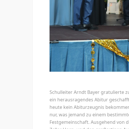
Schulleiter Arndt Bayer gratulierte 
ein herausragendes Abitur geschafft 
heute kein Abiturzeugnis bekommen,
nur, was jemand zu einem bestimmte
Festgemeinschaft. Ausgehend von 