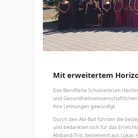
Mit erweitertem Horiz
Das Berufliche Schulzentrum Heching
und Gesundheitswissenschaftlichen
ihre Leistungen gewürdigt.
Durch den Abi-Ball führten die beid
und bedankten sich für das Erreich
Abiband-Trio, bestehend aus Lukas H