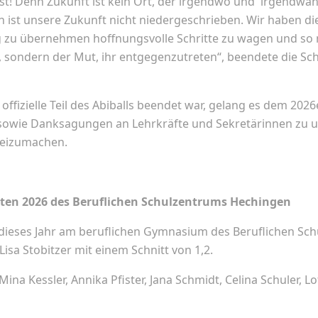
st! Denn Zukunft ist kein Ort, der irgendwo und irgendwa
 ist unsere Zukunft nicht niedergeschrieben. Wir haben di
g zu übernehmen hoffnungsvolle Schritte zu wagen und so 
, sondern der Mut, ihr entgegenzutreten“, beendete die Sc
offizielle Teil des Abiballs beendet war, gelang es dem 202
z sowie Danksagungen an Lehrkräfte und Sekretärinnen zu 
freizumachen.
nten 2026
des Beruflichen Schulzentrums Hechingen
dieses Jahr am beruflichen Gymnasium des Beruflichen Sc
isa Stobitzer mit einem Schnitt von 1,2.
Mina Kessler, Annika Pfister, Jana Schmidt, Celina Schuler, Lo