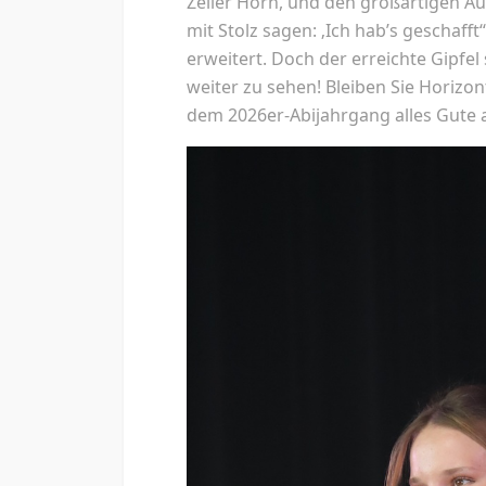
Zeller Horn, und den großartigen Au
mit Stolz sagen: ‚Ich hab’s geschaff
erweitert. Doch der erreichte Gipfel
weiter zu sehen! Bleiben Sie Horizo
dem 2026er-Abijahrgang alles Gute