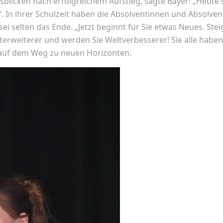
sblicken nach erfolgreichem Aufstieg, sagte Bayer: „Heute 
t‘“. In ihrer Schulzeit haben die Absolventinnen und Absolve
 sei selten das Ende. „Jetzt beginnt für Sie etwas Neues. St
nterweiterer und werden Sie Weltverbesserer! Sie alle habe
 auf dem Weg zu neuen Horizonten.