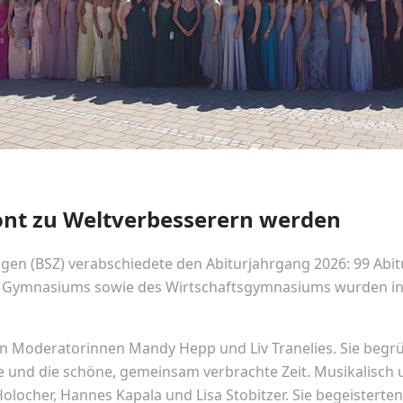
ont zu Weltverbesserern werden
en (BSZ) verabschiedete den Abiturjahrgang 2026: 99 Abitu
 Gymnasiums sowie des Wirtschaftsgymnasiums wurden in 
en Moderatorinnen Mandy Hepp und Liv Tranelies. Sie begrü
te und die schöne, gemeinsam verbrachte Zeit. Musikalisc
olocher, Hannes Kapala und Lisa Stobitzer. Sie begeistert