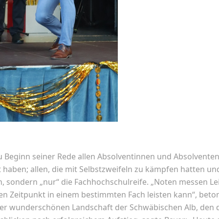
zu Beginn seiner Rede allen Absolventinnen und Absolventen:
haben; allen, die mit Selbstzweifeln zu kämpfen hatten und 
 sondern „nur“ die Fachhochschulreife. „Noten messen Le
n Zeitpunkt in einem bestimmten Fach leisten kann“, beto
der wunderschönen Landschaft der Schwäbischen Alb, den